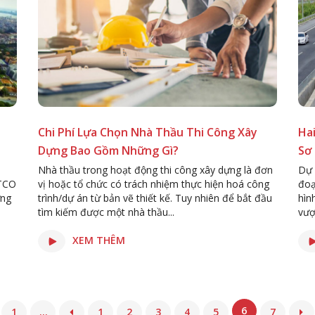
Chi Phí Lựa Chọn Nhà Thầu Thi Công Xây
Ha
Dựng Bao Gồm Những Gì?
Sơ 
Nhà thầu trong hoạt động thi công xây dựng là đơn
Dự 
ITCO
vị hoặc tổ chức có trách nhiệm thực hiện hoá công
đoạ
ững
trình/dự án từ bản vẽ thiết kế. Tuy nhiên để bắt đầu
hìn
tìm kiếm được một nhà thầu...
vượ
XEM THÊM
6
1
...
1
2
3
4
5
7