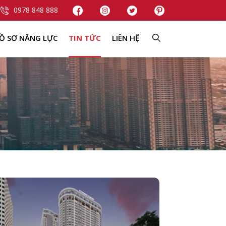
0978 848 888
Ồ SƠ NĂNG LỰC
TIN TỨC
LIÊN HỆ