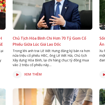
H
Chủ Tịch Hòa Bình Chi Hơn 70 Tỷ Gom Cổ
Số
GE
Phiếu Giữa Lúc Giá Lao Dốc
Án
tại
Trong khi anh trai Lê Viết Hưng đăng ký bán ra hơn
Xu 
nửa triệu cổ phiếu HBC, ông Lê Viết Hải, Chủ tịch
một
y
Xây dựng Hòa Bình, lại chi hàng chục tỷ đồng mua
đan
vào 2 triệu cổ phiếu này....
XEM THÊM