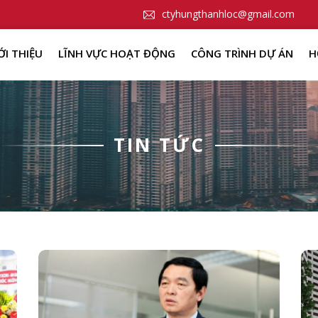
ctyhungthanhloc@gmail.com
ỚI THIỆU
LĨNH VỰC HOẠT ĐỘNG
CÔNG TRÌNH DỰ ÁN
H
TIN TỨC