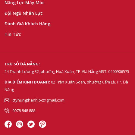
Năng Lực Máy Móc
Đội Ngũ Nhân Lực
Đánh Giá Khách Hàng
Tin Tức
TRỤ SỞ ĐÀ NẴNG:
24 Thanh Lương 32, phường Hoà Xuân, TP. Đà Nẵng
MST: 0400906575
ĐỊA ĐIỂM KINH DOANH:
02 Trần Xuân Soạn, phường Cẩm Lệ, TP. Đà
Nẵng
ctyhungthanhloc@gmail.com
0978 848 888