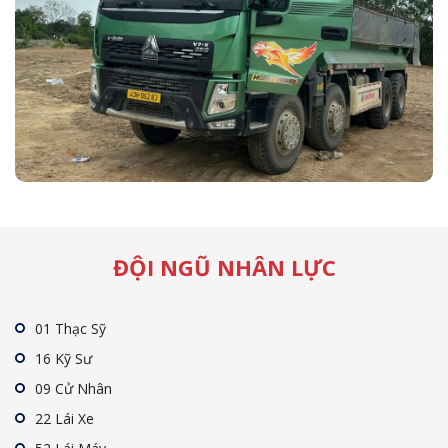
ĐỘI NGŨ NHÂN LỰC
01 Thạc Sỹ
16 Kỹ Sư
09 Cử Nhân
22 Lái Xe