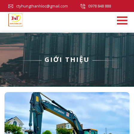
ctyhungthanhloc@gmail.com
0978 848 888
GIỚI THIỆU